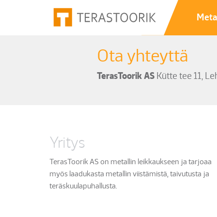
Metal
Ota yhteyttä
TerasToorik AS
Kütte tee 11, L
Yritys
TerasToorik AS on
metallin leikkaukseen ja tarjoaa
myös laadukasta metallin viistämistä, taivutusta ja
teräskuulapuhallusta.