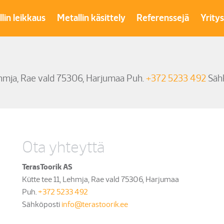
lin leikkaus
Metallin käsittely
Referenssejä
Yrity
ehmja, Rae vald 75306, Harjumaa Puh.
+372 5233 492
Säh
Ota yhteyttä
TerasToorik AS
Kütte tee 11, Lehmja, Rae vald 75306, Harjumaa
Puh.
+372 5233 492
Sähköposti
info@terastoorik.ee