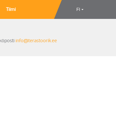
s
Tiimi
FI
köposti
info@terastoorik.ee